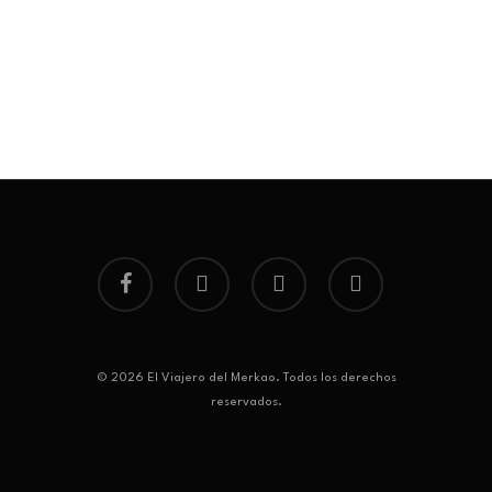
facebook
google-
instagram
phone
plus
© 2026 El Viajero del Merkao. Todos los derechos
reservados.