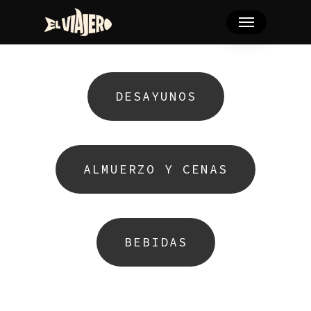
Skip
Menu
to
main
content
DESAYUNOS
ALMUERZO Y CENAS
BEBIDAS