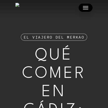
Skip
Menu
to
main
content
EL VIAJERO DEL MERKAO
QUÉ
COMER
EN